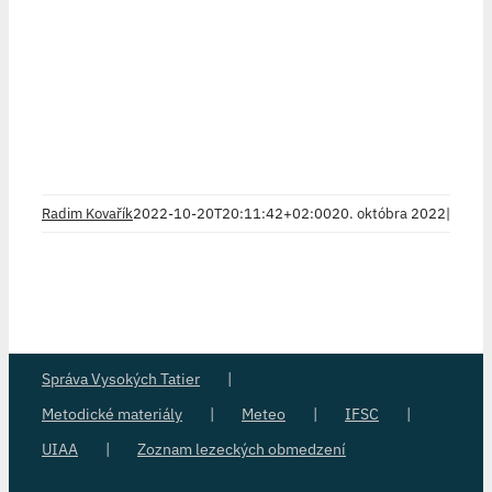
Radim Kovařík
2022-10-20T20:11:42+02:00
20. októbra 2022
|
Správa Vysokých Tatier
Metodické materiály
Meteo
IFSC
UIAA
Zoznam lezeckých obmedzení