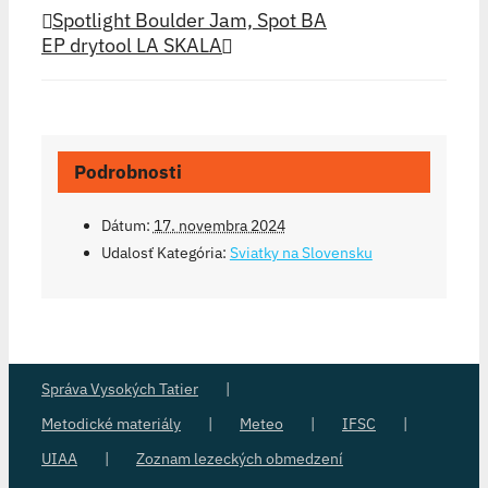
Spotlight Boulder Jam, Spot BA
EP drytool LA SKALA
Podrobnosti
Dátum:
17. novembra 2024
Udalosť Kategória:
Sviatky na Slovensku
Správa Vysokých Tatier
Metodické materiály
Meteo
IFSC
UIAA
Zoznam lezeckých obmedzení