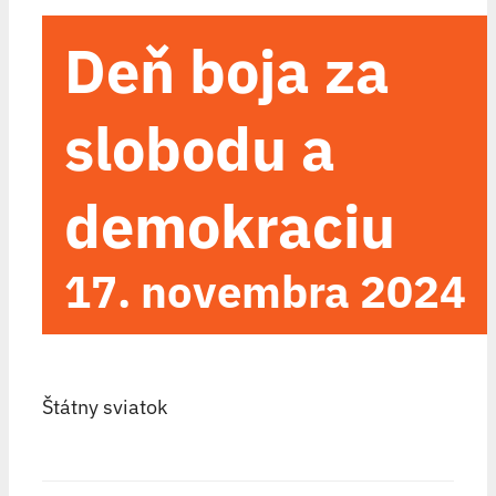
Deň boja za
slobodu a
demokraciu
17. novembra 2024
Štátny sviatok