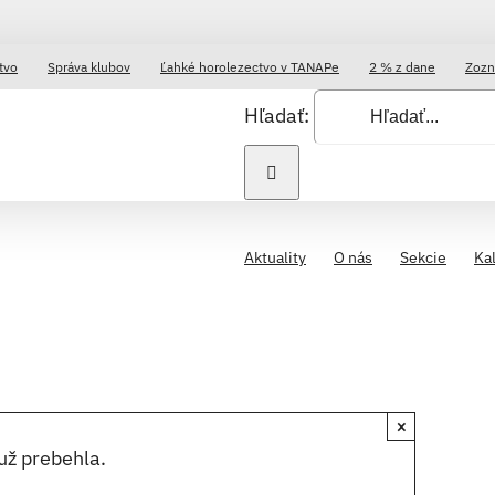
tvo
Správa klubov
Ľahké horolezectvo v TANAPe
2 % z dane
Zozn
Hľadať:
Aktuality
O nás
Sekcie
Ka
×
už prebehla.