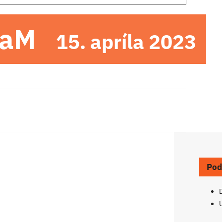
DaM
15. apríla 2023
Pod
U