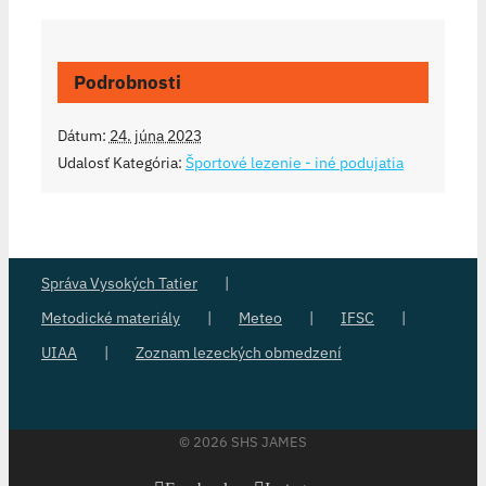
Podrobnosti
Dátum:
24. júna 2023
Udalosť Kategória:
Športové lezenie - iné podujatia
Správa Vysokých Tatier
Metodické materiály
Meteo
IFSC
UIAA
Zoznam lezeckých obmedzení
©
2026 SHS JAMES