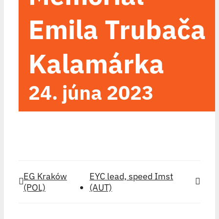
Emila Trubača
Kalamárka
24. júna 2023
EG Kraków
EYC lead, speed Imst
(POL)
(AUT)