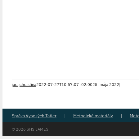
jurajchrastina
2022-07-27T10:57:07+02:00
25. mája 2022
|
Správa Vysokých Tatier
Metodické materiály
Met
©
2026 SHS JAMES