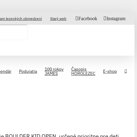
Facebook
Instagram
am lezeckých obmedzení
Starý web
100 rokov
Časopis
lendár
Podujatia
E-shop
JAMES
HOROLEZEC
ie BOULDER KID OPEN, určené prioritne pre deti,