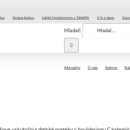
tvo
Správa klubov
Ľahké horolezectvo v TANAPe
2 % z dane
Zozn
Hľadať:
Aktuality
O nás
Sekcie
Ka
ove uskutočnia detské preteky v boulderingu C kategór