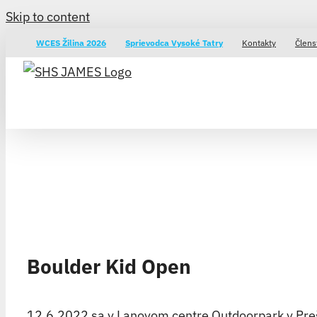
Skip to content
WCES Žilina 2026
Sprievodca Vysoké Tatry
Kontakty
Člens
Boulder Kid Open
12.6.2022 sa v Lanovom centre Outdoorpark v Preš