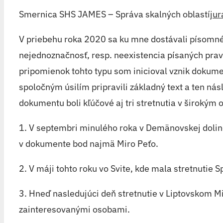
Smernica SHS JAMES – Správa skalných oblastí
jur
V priebehu roka 2020 sa ku mne dostávali písomné
nejednoznačnosť, resp. neexistencia písaných pravid
pripomienok tohto typu som inicioval vznik dokumen
spoločným úsilím pripravili základný text a ten n
dokumentu boli kľúčové aj tri stretnutia v širokým 
1. V septembri minulého roka v Demänovskej dolin
v dokumente bod najmä Miro Peťo.
2. V máji tohto roku vo Svite, kde mala stretnutie
3. Hneď nasledujúci deň stretnutie v Liptovskom M
zainteresovanými osobami.