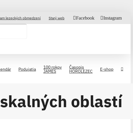
Facebook
Instagram
am lezeckých obmedzení
Starý web
100 rokov
Časopis
lendár
Podujatia
E-shop
JAMES
HOROLEZEC
kalných oblastí