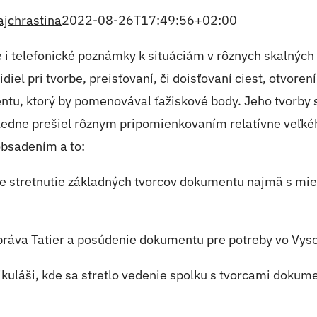
ajchrastina
2022-08-26T17:49:56+02:00
 i telefonické poznámky k situáciám v rôznych skalnýc
iel pri tvorbe, preisťovaní, či doisťovaní ciest, otvoren
tu, ktorý by pomenovával ťažiskové body. Jeho tvorby s
ásledne prešiel rôznym pripomienkovaním relatívne veľk
obsadením a to:
e stretnutie základných tvorcov dokumentu najmä s mi
 Správa Tatier a posúdenie dokumentu pre potreby vo Vys
ikuláši, kde sa stretlo vedenie spolku s tvorcami doku