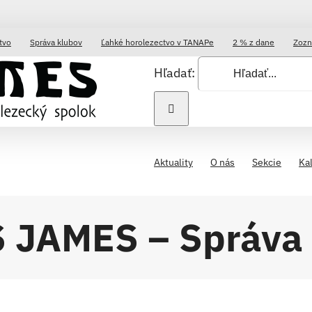
tvo
Správa klubov
Ľahké horolezectvo v TANAPe
2 % z dane
Zozn
Hľadať:
Aktuality
O nás
Sekcie
Ka
 JAMES – Správa s