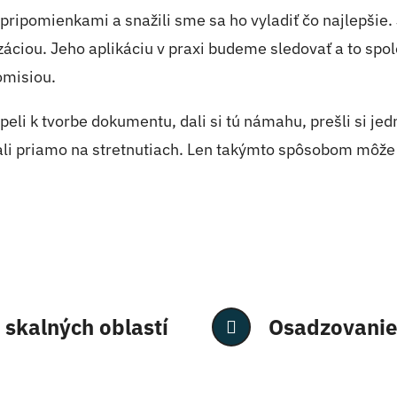
ipomienkami a snažili sme sa ho vyladiť čo najlepšie. 
záciou. Jeho aplikáciu v praxi budeme sledovať a to spo
omisiou.
li k tvorbe dokumentu, dali si tú námahu, prešli si jedn
i priamo na stretnutiach. Len takýmto spôsobom môže vz
skalných oblastí
Osadzovanie 