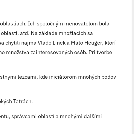
h oblastiach. Ich spoločným menovateľom bola
í oblastí, atď. Na základe množiacich sa
a chytili najmä Vlado Linek a Maťo Heuger, ktorí
ého množstva zainteresovaných osôb. Pri tvorbe
estnymi lezcami, kde iniciátorom mnohých bodov
okých Tatrách.
mentu, správcami oblastí a mnohými ďalšími