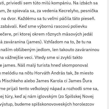
isti, priviedli sem túto milú kompániu. Na izbách sa
am, že spievala sa, za vedenia Kecrelyho, pesnička
 na dvor. Každému sa tu veľmi páčila táto pieseň.
e zabávali. Keď sme výbornú rascovú polievku
 večere, pri ktorej okrem rôznych mäsových jedál
vá zaváranina (james). Vzhľadom na to, že tu na
e naším obľúbeným jedlom, len takouto zaváraninou
a vážnejšie veci. Vtedy sme si zvykli takto
de james. Náš malý turista hneď skomponoval
ú melódiu na nôtu Horváth András tak, že miesto
 Mischkeho alebo James Karola ci James Ďura
e prijali tento veľkolepý nápad a rozhodli sme sa,
ej túry, keď aj nám iglovským (zo Spišskej Novej
vovýstup, budeme spišskonovoveských horolezcov