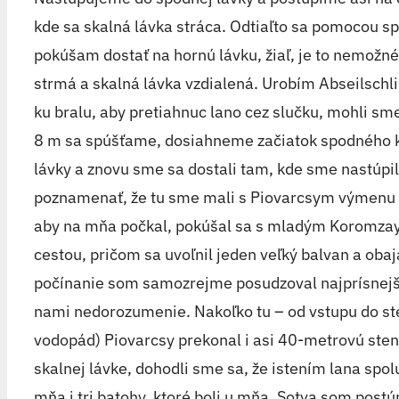
kde sa skalná lávka stráca. Odtiaľto sa pomocou s
pokúšam dostať na hornú lávku, žiaľ, je to nemožné, 
strmá a skalná lávka vzdialená. Urobím Abseilschl
ku bralu, aby pretiahnuc lano cez slučku, mohli sme
8 m sa spúšťame, dosiahneme začiatok spodného
lávky a znovu sme sa dostali tam, kde sme nastúpili
poznamenať, že tu sme mali s Piovarcsym výmenu n
aby na mňa počkal, pokúšal sa s mladým Koromza
cestou, pričom sa uvoľnil jeden veľký balvan a obaja
počínanie som samozrejme posudzoval najprísnejši
nami nedorozumenie. Nakoľko tu – od vstupu do sten
vodopád) Piovarcsy prekonal i asi 40-metrovú ste
skalnej lávke, dohodli sme sa, že istením lana sp
mňa i tri batohy, ktoré boli u mňa. Sotva som postú