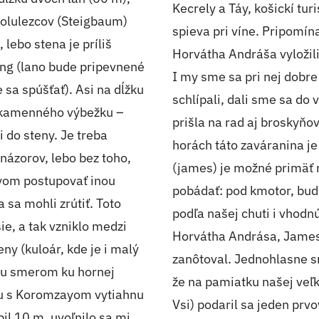
Kecrely a Táy, košickí tur
polulezcov (Steigbaum)
spieva pri víne. Pripomín
lebo stena je príliš
Horvátha Andráša vyložili
ing (lano bude pripevnené
I my sme sa pri nej dobr
 sa spúšťať). Asi na dĺžku
schlípali, dali sme sa do
 kamenného výbežku –
prišla na rad aj broskyňo
 do steny. Je treba
horách táto zaváranina j
ázorov, lebo bez toho,
(james) je možné primäť n
yom postupovať inou
pobádať: pod kmotor, bu
 sa mohli zrútiť. Toto
podľa našej chuti i vhodn
e, a tak vzniklo medzi
Horvátha Andrása, James
y (kuloár, kde je i malý
zanôtoval. Jednohlasne sm
nu smerom ku hornej
že na pamiatku našej veľk
olu s Koromzayom vytiahnu
Vsi) podaril sa jeden pr
pil 10 m, uvoľnilo sa mi