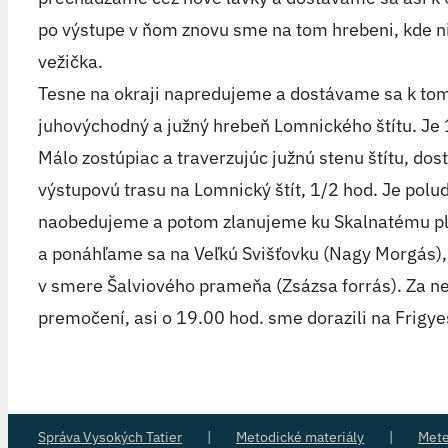
po výstupe v ňom znovu sme na tom hrebeni, kde n
vežička.
Tesne na okraji napredujeme a dostávame sa k tom
juhovýchodný a južný hrebeň Lomnického štítu. Je
Málo zostúpiac a traverzujúc južnú stenu štítu, do
výstupovú trasu na Lomnický štít, 1/2 hod. Je polud
naobedujeme a potom zlanujeme ku Skalnatému pl
a ponáhľame sa na Veľkú Svišťovku (Nagy Morgás),
v smere Šalviového prameňa (Zsázsa forrás). Za n
premočení, asi o 19.00 hod. sme dorazili na Frigy
Správa Vysokých Tatier
Metodické materiály
Met