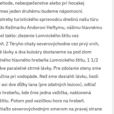
ehode, nebezpečenstve alebo pri hocakej
e James jeden druhému budeme nápomocní.
otreby turistického sprievodcu dnešnú našu túru
li do Kežmarku Andorovi Heftymu, nášmu hlavnému
el takto: zlezenie Lomnického štítu cez
ň. Z Téryho chaty severovýchodne cez prvý vrch,
é lávky a dva kuloáry dostaneme sa pod zlom
ného hlavného hrebeňa Lomnického štítu, 1 1/2
 dve paralelné strmé lávky. Pre zdolanie steny sme
začína pri vodopáde. Než sme dosiahli lávku, liezli
asi dve dĺžky lana (pre zdatných lezcov), odtiaľ
 k hrebeňu, kde čnie jedna vežička, naklonená
ítu. Potom pod vezičkou hore na hrebeň.
tiaľto severovýchodným smerom na pravej strane