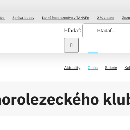
tvo
Správa klubov
Ľahké horolezectvo v TANAPe
2 % z dane
Zozn
Hľadať:
Aktuality
O nás
Sekcie
Ka
horolezeckého kl