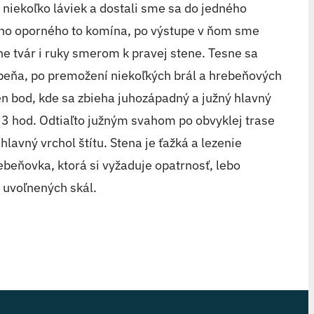
niekoľko láviek a dostali sme sa do jedného
ého oporného to komína, po výstupe v ňom sme
e tvár i ruky smerom k pravej stene. Tesne sa
ebeňa, po premožení niekoľkých brál a hrebeňových
n bod, kde sa zbieha juhozápadný a južný hlavný
 3 hod. Odtiaľto južným svahom po obvyklej trase
lavný vrchol štítu. Stena je ťažká a lezenie
ebeňovka, ktorá si vyžaduje opatrnosť, lebo
 uvoľnených skál.