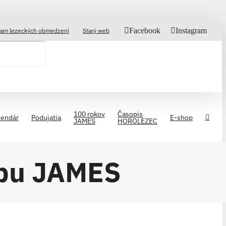
Facebook
Instagram
am lezeckých obmedzení
Starý web
100 rokov
Časopis
lendár
Podujatia
E-shop
JAMES
HOROLEZEC
ubu JAMES