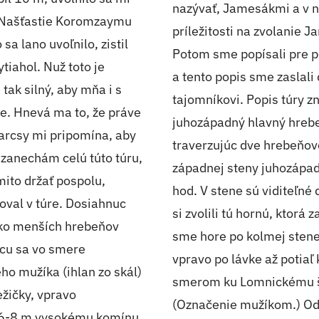
nazývať, Jamesákmi a v n
u. Našťastie Koromzaymu
príležitosti na zvolani
a lano uvoľnilo, zistil
Potom sme popísali pre p
iahol. Nuž toto je
a tento popis sme zasla
tak silný, aby mňa i s
tajomníkovi. Popis túry zn
ne. Hnevá ma to, že práve
juhozápadný hlavný hrebe
varcsy mi pripomína, aby
traverzujúc dve hrebeňov
 zanechám celú túto túru,
západnej steny juhozápad
mito držať pospolu,
hod. V stene sú viditeľné
val v túre. Dosiahnuc
si zvolili tú hornú, ktorá 
ľko menších hrebeňov
sme hore po kolmej stene 
acu sa vo smere
vpravo po lávke až potiaľ
o mužíka (ihlan zo skál)
smerom ku Lomnickému št
žičky, vpravo
(Označenie mužíkom.) Od
 6-8 m vysokému komínu,