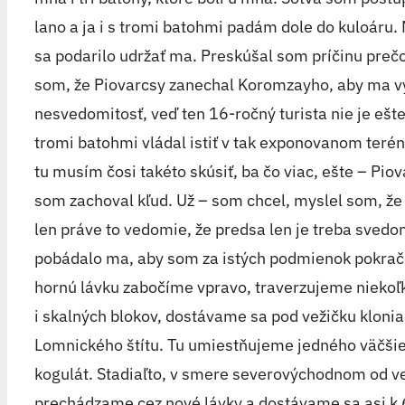
lano a ja i s tromi batohmi padám dole do kuloár
sa podarilo udržať ma. Preskúšal som príčinu prečo s
som, že Piovarcsy zanechal Koromzayho, aby ma vyt
nesvedomitosť, veď ten 16-ročný turista nie je ešte 
tromi batohmi vládal istiť v tak exponovanom teré
tu musím čosi takéto skúsiť, ba čo viac, ešte – Pio
som zachoval kľud. Už – som chcel, myslel som, že
len práve to vedomie, že predsa len je treba svedo
pobádalo ma, aby som za istých podmienok pokračo
hornú lávku zabočíme vpravo, traverzujeme nieko
i skalných blokov, dostávame sa pod vežičku kloni
Lomnického štítu. Tu umiestňujeme jedného väčšieh
kogulát. Stadiaľto, v smere severovýchodnom od ve
prechádzame cez nové lávky a dostávame sa asi k