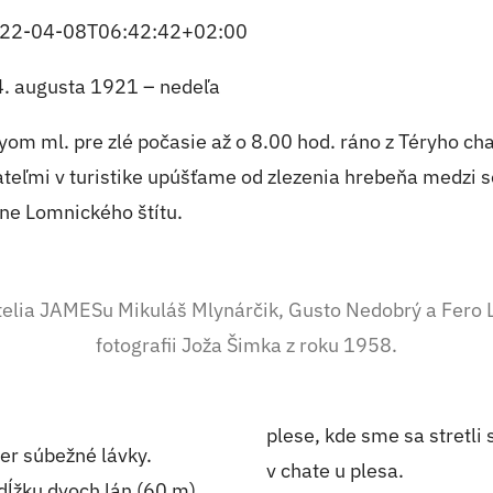
22-04-08T06:42:42+02:00
4. augusta 1921 – nedeľa
ml. pre zlé počasie až o 8.00 hod. ráno z Téryho chaty
ateľmi v turistike upúšťame od zlezenia hrebeňa medzi 
ne Lomnického štítu.
telia JAMESu Mikuláš Mlynárčik, Gusto Nedobrý a Fero L
fotografii Joža Šimka z roku 1958.
plese, kde sme sa stretli
er súbežné lávky.
v chate u plesa.
ĺžku dvoch lán (60 m),