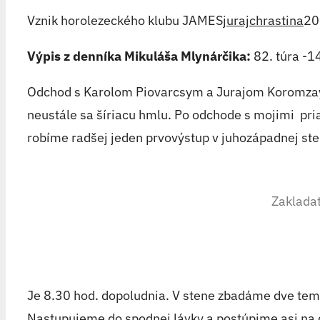
Vznik horolezeckého klubu JAMES
jurajchrastina
20
Výpis z denníka Mikuláša Mlynárčika:
82. túra -1
Odchod s Karolom Piovarcsym a Jurajom Koromzayom 
neustále sa šíriacu hmlu. Po odchode s mojimi pri
robíme radšej jeden prvovýstup v juhozápadnej ste
Zaklada
Je 8.30 hod. dopoludnia. V stene zbadáme dve tem
Nastupujeme do spodnej lávky a postúpime asi na d