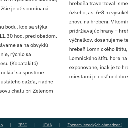
hrebeňa traverzovali sme 
ižšie je už spomínaná
úzkeho, asi 6-8 m vysok
znovu na hrebeni. V komín
u bodu, kde sa stýka
pridržiavajúc hrany – hr
 11.30 hod. pred obedom.
výčnelkov, dosahujeme te
stávame sa na obvyklú
hrebeň Lomnického štítu,
nie, rýchlo sa
Lomnického štítu hore na h
esu (Kopatakitó)
exponované, inak je to hr
 odkiaľ sa spustíme
miestami je dosť nedobre
eustáleho dažďa, riadne
esovu chatu pri Zelenom
eo
IFSC
UIAA
Zoznam lezeckých obmedzení