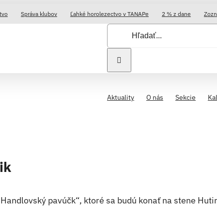
tvo
Správa klubov
Ľahké horolezectvo v TANAPe
2 % z dane
Zozn
Hľadať:
Aktuality
O nás
Sekcie
Ka
ik
andlovský pavúčk“, ktoré sa budú konať na stene Hutir