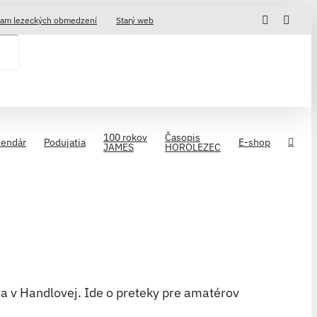
Facebook
Insta
am lezeckých obmedzení
Starý web
100 rokov
Časopis
lendár
Podujatia
E-shop
JAMES
HOROLEZEC
a v Handlovej. Ide o preteky pre amatérov