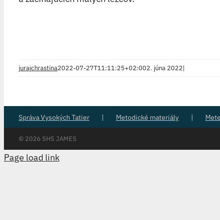
jurajchrastina
2022-07-27T11:11:25+02:00
2. júna 2022
|
Správa Vysokých Tatier
Metodické materiály
Met
©
2026 SHS JAMES
Page load link