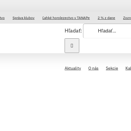
tvo
Správa klubov
Ľahké horolezectvo v TANAPe
2 % z dane
Zozn
Hľadať:
Aktuality
O nás
Sekcie
Ka