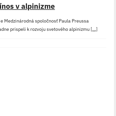
rínos v alpinizme
ľuje Medzinárodná spoločnosť Paula Preussa
dne prispeli k rozvoju svetového alpinizmu
[...]