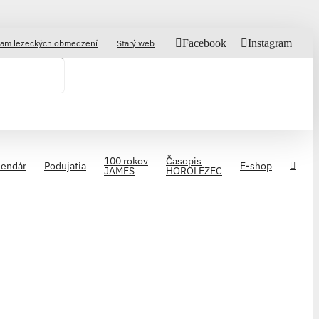
Facebook
Instagram
am lezeckých obmedzení
Starý web
100 rokov
Časopis
lendár
Podujatia
E-shop
JAMES
HOROLEZEC