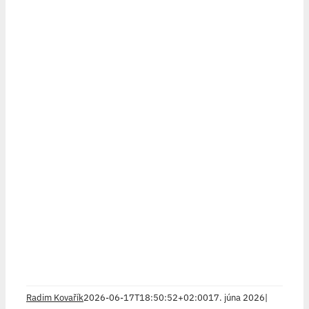
Radim Kovařík
2026-06-17T18:50:52+02:00
17. júna 2026
|