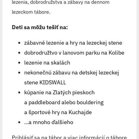
lezenia, dobrodružstva a zábavy na dennom
lezeckom tábore.
Deti sa môžu tešiť na:
zábavné lezenie a hry na lezeckej stene
dobrodružtvo v lanovom parku na Kolibe
lezenie na skalách
nekonečnú zábavu na detskej lezeckej
stene KIDSWALL
kúpanie na Zlatých pieskoch
a paddleboard alebo bouldering
a športové hry na Kuchajde
…a mnoho ďalšieho
Prihlásiť sa na tábor a viac informácií o tábore