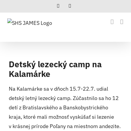
Skip
Facebook
Instagram
to
content
Detský lezecký camp na
Kalamárke
Na Kalamárke sa v dňoch 15.7-22.7. udial
detský letný lezecký camp. Zúčastnilo sa ho 12
detí z Bratislavského a Banskobystrického
kraja, ktoré mali možnosť vyskúšať si lezenie
v krásnej prírode Poľany na miestnom andezite.