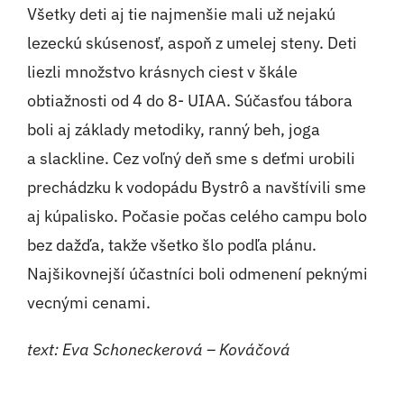
Všetky deti aj tie najmenšie mali už nejakú
lezeckú skúsenosť, aspoň z umelej steny. Deti
liezli množstvo krásnych ciest v škále
obtiažnosti od 4 do 8- UIAA. Súčasťou tábora
boli aj základy metodiky, ranný beh, joga
a slackline. Cez voľný deň sme s deťmi urobili
prechádzku k vodopádu Bystrô a navštívili sme
aj kúpalisko. Počasie počas celého campu bolo
bez dažďa, takže všetko šlo podľa plánu.
Najšikovnejší účastníci boli odmenení peknými
vecnými cenami.
text: Eva Schoneckerová – Kováčová