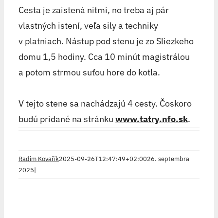
Cesta je zaistená nitmi, no treba aj pár
vlastných istení, veľa sily a techniky
v platniach. Nástup pod stenu je zo Sliezkeho
domu 1,5 hodiny. Cca 10 minút magistrálou
a potom strmou suťou hore do kotla.
V tejto stene sa nachádzajú 4 cesty. Čoskoro
budú pridané na stránku
www.tatry.nfo.sk
.
Radim Kovařík
2025-09-26T12:47:49+02:00
26. septembra
2025
|