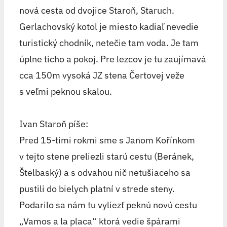
nová cesta od dvojice Staroň, Staruch.
Gerlachovský kotol je miesto kadiaľ nevedie
turistický chodník, netečie tam voda. Je tam
úplne ticho a pokoj. Pre lezcov je tu zaujímavá
cca 150m vysoká JZ stena Čertovej veže
s veľmi peknou skalou.
Ivan Staroň píše:
Pred 15-timi rokmi sme s Janom Kořínkom
v tejto stene preliezli starú cestu (Beránek,
Štelbaský) a s odvahou nič netušiaceho sa
pustili do bielych platní v strede steny.
Podarilo sa nám tu vyliezť peknú novú cestu
„Vamos a la placa“ ktorá vedie špárami