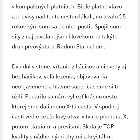
v kompaktných platniach. Biele platne vľavo
a previsy nad touto cestou lákali, no trvalo 15
rokov kým som sa do nich pustil. Spojil som
sily z najpovolanejším človekom na takýto
druh prvovýstupu Radom Staruchom.
Dva dni v stene, vŕtanie z háčikov a niekedy aj
bez háčikov, veľa lezenia, objavovania
neobjaveného a hlavne super čas sme si tu
užili. Podarilo sa nám vyliezť krásnu cestu
ktorej sme dali meno X-tá cesta. V spodnej
časti vedie cez žulový útvar v tvare písmena X,
potom platňami a prevismi. Skala je TOP
kvality s nádhernými chytmi a kryštálmi.