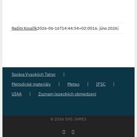
Radim Kovařík
2026-06-16T14:44:54+02:00
16. júna 2026
|
Správa Vysokých Tatier
Metodické materiály
Meteo
IFSC
UIAA
Zoznam lezeckých obmedzení
©
2026 SHS JAMES
Facebook
Instagram