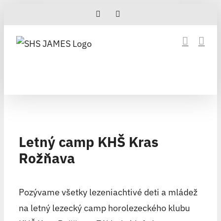
Skip
Facebook
Instagram
to
content
Letný camp KHŠ Kras
Rožňava
Pozývame všetky lezeniachtivé deti a mládež
na letný lezecký camp horolezeckého klubu