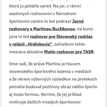
ktorá ju poháňa vpred. Na jar, v rámci
sezónnych rozhovorov v Národnom
športovom centre to bol podcast
Jarné
rozhovory s Martinou Buršíkovou
, na konci
júna to bol
rozhovor pre Slovenský rozhlas
v relácii „Hrdinkovia“
, začiatkom tohto
mesiaca aktuálne
Matin rozhovor pre TASR
.
Sme radi, že práve Martina je hlasom
slovenského športového lezenia v médiách
a že okrem výborných výsledkov na pretekoch
pomáha budovať pozitívny obraz nášho športu
aj touto formou. Veríme, že jej príklad
motivuje ďalších mladých športovcov