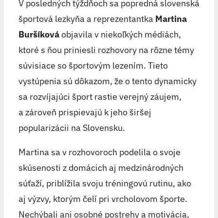
V posledných týždňoch sa popredná slovenská
športová lezkyňa a reprezentantka
Martina
Buršíková
objavila v niekoľkých médiách,
ktoré s ňou priniesli rozhovory na rôzne témy
súvisiace so športovým lezením. Tieto
vystúpenia sú dôkazom, že o tento dynamicky
sa rozvíjajúci šport rastie verejný záujem,
a zároveň prispievajú k jeho širšej
popularizácii na Slovensku.
Martina sa v rozhovoroch podelila o svoje
skúsenosti z domácich aj medzinárodných
súťaží, priblížila svoju tréningovú rutinu, ako
aj výzvy, ktorým čelí pri vrcholovom športe.
Nechýbali ani osobné postrehy a motivácia,