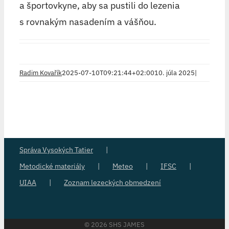
a športovkyne, aby sa pustili do lezenia
s rovnakým nasadením a vášňou.
Radim Kovařík
2025-07-10T09:21:44+02:00
10. júla 2025
|
Správa Vysokých Tatier
Metodické materiály
Meteo
IFSC
UIAA
Zoznam lezeckých obmedzení
©
2026 SHS JAMES