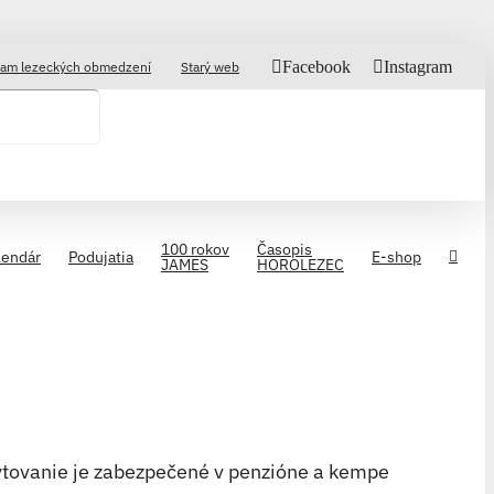
Facebook
Instagram
am lezeckých obmedzení
Starý web
100 rokov
Časopis
lendár
Podujatia
E-shop
JAMES
HOROLEZEC
ytovanie je zabezpečené v penzióne a kempe