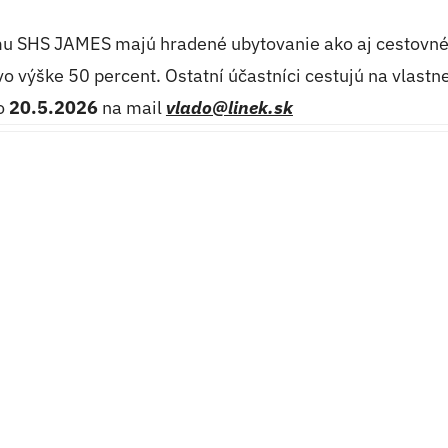
u SHS JAMES majú hradené ubytovanie ako aj cestovné n
 výške 50 percent. Ostatní účastníci cestujú na vlastn
do
20.5.2026
na mail
vlado@linek.sk