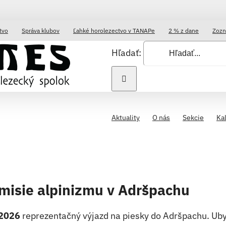
tvo
Správa klubov
Ľahké horolezectvo v TANAPe
2 % z dane
Zozn
Hľadať:
Aktuality
O nás
Sekcie
Ka
misie alpinizmu v Adršpachu
a 2026
reprezentačný výjazd na piesky do Adršpachu. Ub